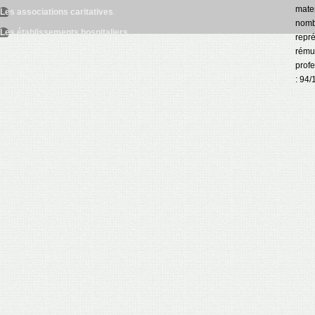
mater
Les associations caritatives
.
nomb
Les établissements hospitaliers
.
repré
rémun
prof
: 94/