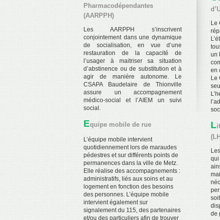
Pharmacodépendantes
d’
(AARPPH)
Le 
Les AARPPH s’inscrivent
rép
conjointement dans une dynamique
L’é
de socialisation, en vue d’une
tou
restauration de la capacité de
un 
l’usager à maitriser sa situation
com
d’abstinence ou de substitution et à
en 
agir de manière autonome. Le
Le 
CSAPA Baudelaire de Thionville
seu
assure un accompagnement
L’h
médico-social et l’AIEM un suivi
l’a
social.
soc
E
L
quipe mobile de rue
(L
L’équipe mobile intervient
quotidiennement lors de maraudes
Les
pédestres et sur différents points de
qui
permanences dans la ville de Metz.
ain
Elle réalise des accompagnements :
mai
administratifs, liés aux soins et au
néc
logement en fonction des besoins
per
des personnes. L’équipe mobile
soi
intervient également sur
dis
signalement du 115, des partenaires
de 
et/ou des particuliers afin de trouver