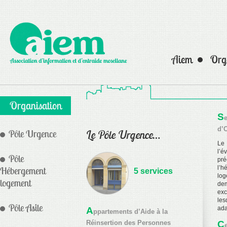
Aiem
Org
Organisation
S
e
d’
Pôle Urgence
Le Pôle Urgence…
Le
l’
Pôle
pr
l’h
Hébergement
5 services
lo
logement
dem
ex
le
Pôle Asile
ada
A
ppartements d’Aide à la
Réinsertion des Personnes
C