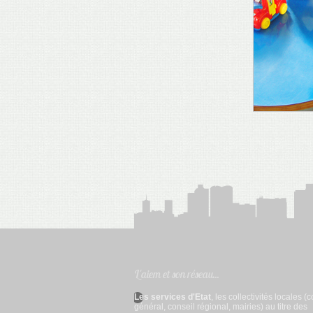
L'aiem et son réseau...
Les services d'Etat
, les collectivités locales (
général, conseil régional, mairies) au titre des