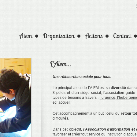
Aiem
Organisation
Actions
Contact
L’Aiem…
Une réinsertion sociale pour tous.
Le principal atout de l’AIEM est sa
diversité
dans s
3 pôles et d’un siège social, l’association guide
types de besoins à travers :
l’urgence, l’hébergem
et l’accueil.
Cet accompagnement a un but : celui du
retour to
difficultés.
Dans cet objectif,
l’Association d’Information et
favoriser et créer tout service ou institution d’accue