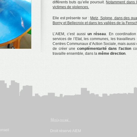
différents buts qu’elle poursuit.
Notamment dans la
victimes de violences.
Elle est présente sur :
Metz, Solgne, dans des quar
Borny et Bellecroix et dans les vallées de la Fen
L’AIEM, c’est aussi
un réseau
. En coordinatio
services de l’Etat, les communes, les travailleur
Centres Communaux d’Action Sociale, mais aussi d
de créer une
complémentarité dans l’action
con
travaille ensemble, dans la
même direction
.
Mais aussi...
conseil
Droit réservé AIEM