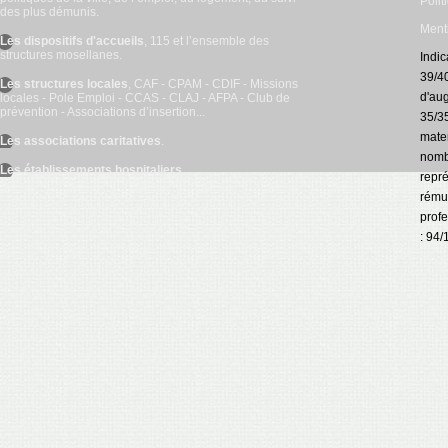
Polit
des plus démunis.
Ment
Les dispositifs d'accueils
, 115 et l’ensemble des
structures mosellanes.
Indic
39/40
Les structures locales
, CAF - CPAM - CDIF - Missions
d'aug
locales - Pole Emploi - CCAS - CLAJ - AFPA - Club de
prévention - Associations d’insertion...
35/35
mater
Les associations caritatives
.
nomb
Les établissements hospitaliers
.
repré
rémun
prof
: 94/